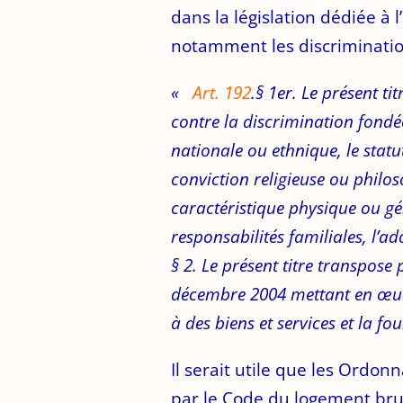
dans la législation dédiée à 
notamment les discriminations
«
Art.
192
.§ 1er. Le présent t
contre la discrimination fondée 
nationale ou ethnique, le statut 
conviction religieuse ou philos
caractéristique physique ou gén
responsabilités familiales, l’ad
§ 2. Le présent titre transpose
décembre 2004 mettant en œuvre
à des biens et services et la fou
Il serait utile que les Ordon
par le Code du logement brux