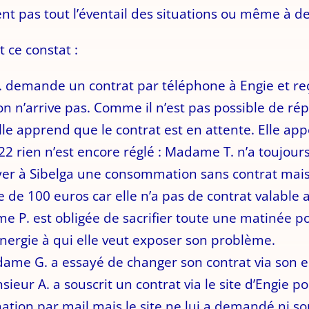
nt pas tout l’éventail des situations ou même à de
 ce constat :
 demande un contrat par téléphone à Engie et reç
on n’arrive pas. Comme il n’est pas possible de ré
e apprend que le contrat est en attente. Elle ap
22 rien n’est encore réglé : Madame T. n’a toujours
ayer à Sibelga une consommation sans contrat mais 
e de 100 euros car elle n’a pas de contrat valable
e P. est obligée de sacrifier toute une matinée po
nergie à qui elle veut exposer son problème.
me G. a essayé de changer son contrat via son es
eur A. a souscrit un contrat via le site d’Engie p
ation par mail mais le site ne lui a demandé ni s