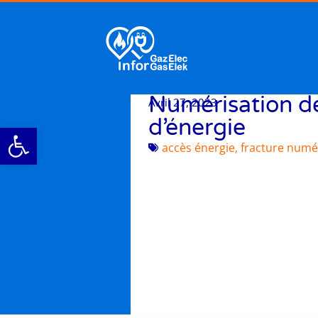
Numérisation de
Avril 27, 2023
d’énergie
Ouvrir la barre d’outils
accès énergie
,
fracture numé