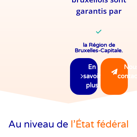
garantis par
l’État fédéral
la Région de
Bruxelles-Capitale.
En
Nou
savoir
contac
plus
Au niveau de
l’État fédéral