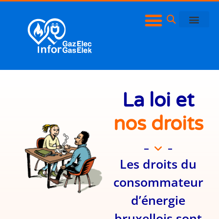
La loi et
nos droits
Les droits du
consommateur
d’énergie
bruxellois sont