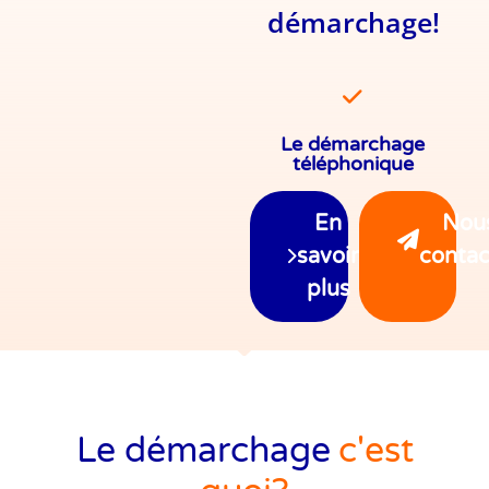
démarchage!
Le porte-à-porte
Le démarchage
téléphonique
En
Nou
savoir
contac
plus
Le démarchage
c'est