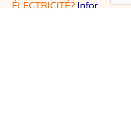
ÉLECTRICITÉ?
Infor
GazElec vous répond
avec plaisir.
Infor GazElec est votre centre d’information
bruxellois en matière de gaz et d’électricité.
GRATUIT INDÉPENDANT ET BIENVEILLANT pour
TOUS LES HABITANTS DE BRUXELLES.
Je prends contact
Adresse
Contact
51
02/209