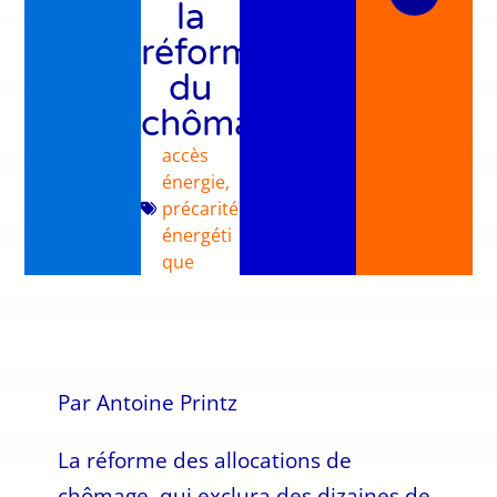
la
réforme
du
chômage?
accès
énergie
,
précarité
énergéti
que
Par Antoine Printz
La réforme des allocations de
chômage, qui exclura des dizaines de