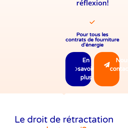
réflexion!
Pour tous les
Pour tous les
contrats de fourniture
contrats de fourniture
d'énergie
d'énergie
En
Nou
savoir
contac
plus
Le droit de rétractation