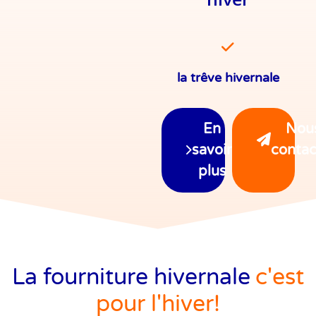
Du 1er octobre au 31
la trêve hivernale
mars
En
Nou
savoir
contac
plus
La fourniture hivernale
c'est
pour l'hiver!