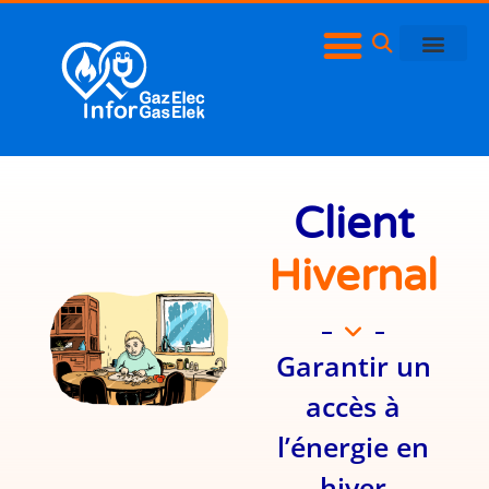
Client
Hivernal
Garantir un
accès à
l’énergie en
hiver