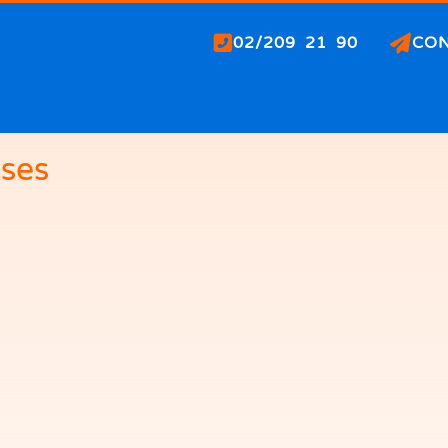
02/209 21 90
CO
ises