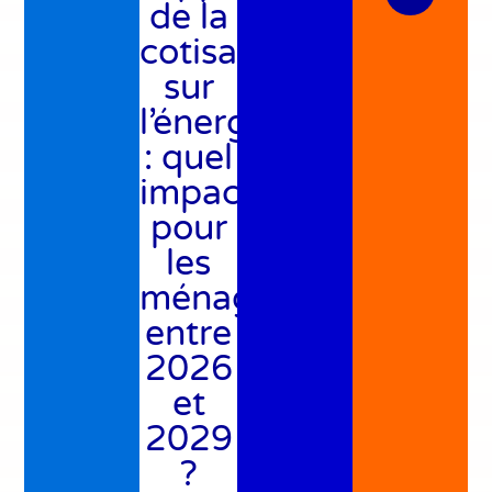
de la
cotisation
sur
l’énergie
: quel
impact
pour
les
ménages
entre
2026
et
2029
?