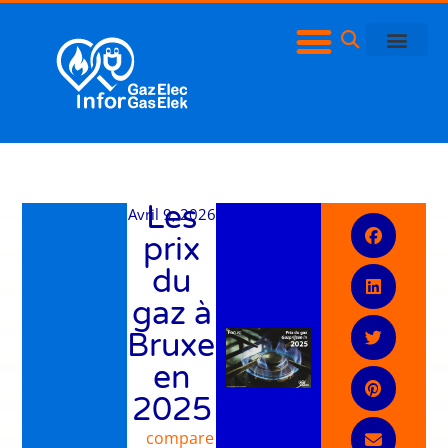
Les
Avril 9, 2026
prix
du
gaz à
Bruxelles
en
2025
compare