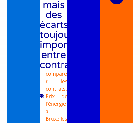
mais
des
écarts
toujours
importants
entre
contrats
compare
r les
contrats
,
Prix de
l'énergie
à
Bruxelles