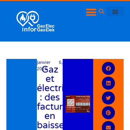
Janvier 6,
Gaz
2026
et
électricité
: des
factures
en
baisse,