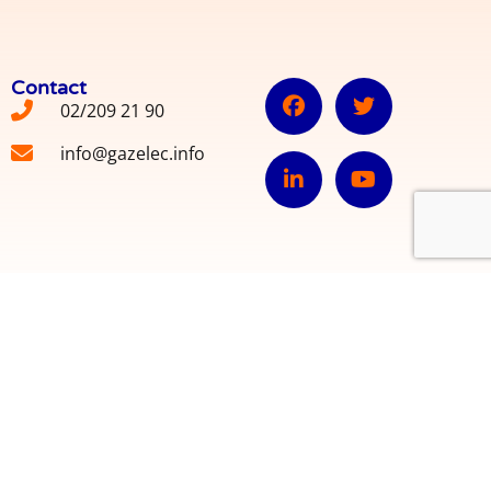
Contact
02/209 21 90
info@gazelec.info
© 2022 INFOR GAZELEC ASBL VZW – Webdesign
BANLIEUES ASBL
.
Avec le soutien de