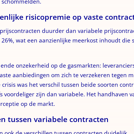
Wh schommelden.
nlijke risicopremie op vaste contrac
prijscontracten duurder dan variabele prijscontra
fs 26%, wat een aanzienlijke meerkost inhoudt di
dende onzekerheid op de gasmarkten: leverancie
vaste aanbiedingen om zich te verzekeren tegen 
 crisis was het verschil tussen beide soorten cont
s voordeliger zijn dan variabele. Het handhaven 
erceptie op de markt.
len tussen variabele contracten
 ook de verschillen tussen contracten duidelijk.