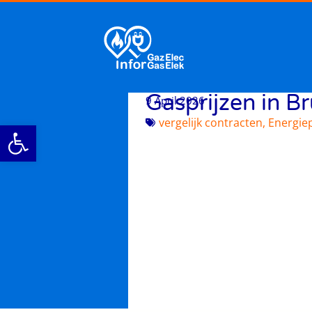
Gasprijzen in B
9 April 2026
vergelijk contracten
,
Energiep
Werkbalk openen
ols