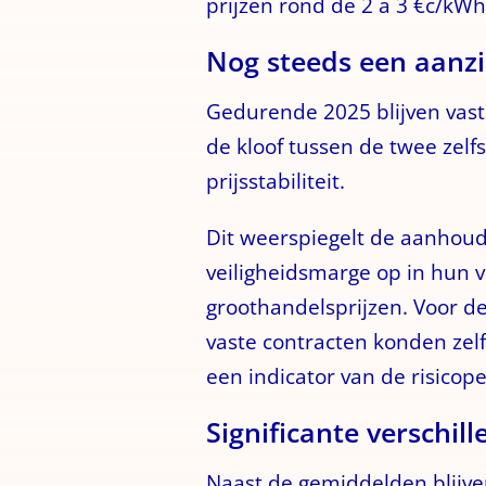
prijzen rond de 2 à 3 €c/k
Nog steeds een aanzie
Gedurende 2025 blijven vast
de kloof tussen de twee zel
prijsstabiliteit.
Dit weerspiegelt de aanhou
veiligheidsmarge op in hun 
groothandelsprijzen. Voor de
vaste contracten konden zelf
een indicator van de risicop
Significante verschil
Naast de gemiddelden blijven