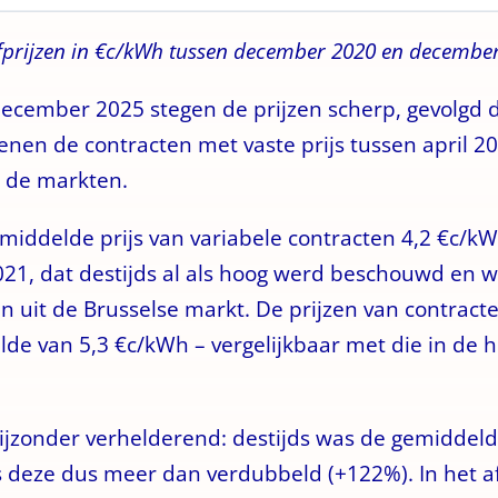
fprijzen in €c/kWh tussen december 2020 en decembe
ember 2025 stegen de prijzen scherp, gevolgd doo
dwenen de contracten met vaste prijs tussen april 
 de markten.
ddelde prijs van variabele contracten 4,2 €c/kWh.
021, dat destijds al als hoog werd beschouwd en
n uit de Brusselse markt. De prijzen van contracten
e van 5,3 €c/kWh – vergelijkbaar met die in de h
bijzonder verhelderend: destijds was de gemiddeld
jd is deze dus meer dan verdubbeld (+122%). In he