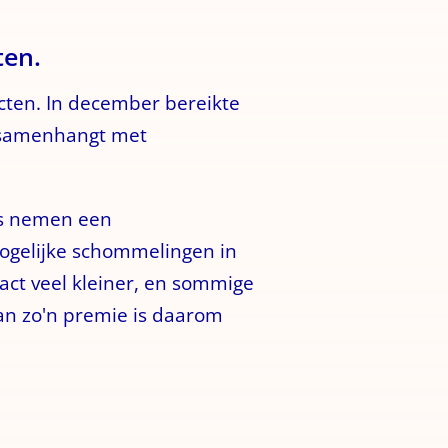
ten.
cten. In december bereikte
e samenhangt met
rs nemen een
mogelijke schommelingen in
ract veel kleiner, en sommige
van zo'n premie is daarom