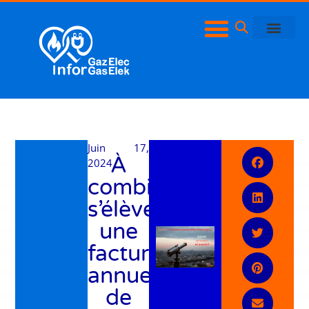
Juin 17,
À
2024
combien
s’élève
une
facture
annuelle
de