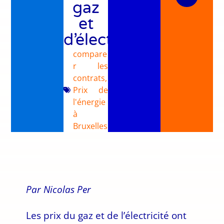
gaz
et
d’électricité ?
compare
r les
contrats
,
Prix de
l'énergie
à
Bruxelles
Par Nicolas Per
Les prix du gaz et de l’électricité ont