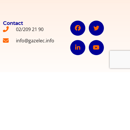
Contact
02/209 21 90
info@gazelec.info
© 2022 INFOR GAZELEC ASBL VZW – Webdesign
BANLIEUES ASBL
.
Avec le soutien de