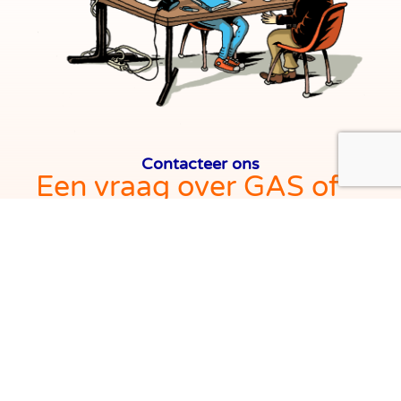
Contacteer ons
Een vraag over GAS of
ELEKTRICITEIT?
Infor
GasElek helpt u graag.
Infor GasElek is uw Brusselse informatiecentrum
voor gas en elektriciteit. VRIJ, ONAFHANKELIJK EN
WARM ONTHAAL voor ALLE INWONERS VAN
BRUSSEL.