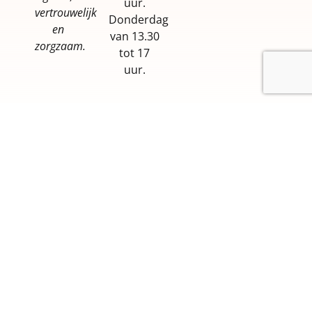
uur.
vertrouwelijk
Donderdag
en
van 13.30
zorgzaam.
tot 17
uur.
Privacybeleid
Cookiebeleid
© 2022 INFOR GAZELEC VZW – Webdesign
BANLIEUES ASBL
.
Met de steun van