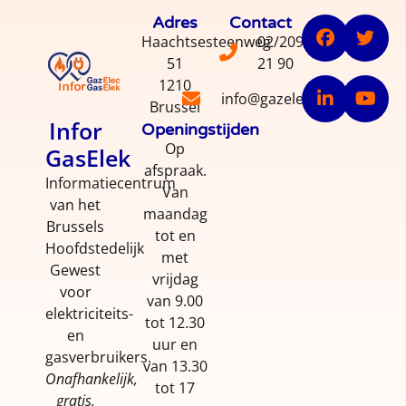
Adres
Contact
Haachtsesteenweg
02/209
51
21 90
1210
info@gazelec.info
Brussel
Infor
Openingstijden
Op
GasElek
afspraak.
Informatiecentrum
Van
van het
maandag
Brussels
tot en
Hoofdstedelijk
met
Gewest
vrijdag
voor
van 9.00
elektriciteits-
tot 12.30
en
uur en
gasverbruikers.
van 13.30
Onafhankelijk,
tot 17
gratis,