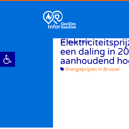
Elektriciteitspri
26 Maart 2026
een daling in 2
Werkbalk openen
aanhoudend hog
ols
Energieprijzen in Brussel