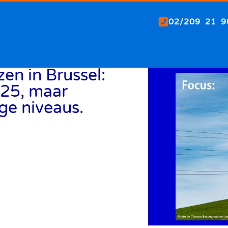
02/209 21 9
jzen in Brussel:
025, maar
e niveaus.