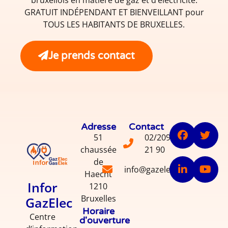
GRATUIT INDÉPENDANT ET BIENVEILLANT pour
TOUS LES HABITANTS DE BRUXELLES.
Je prends contact
Adresse
Contact
51
02/209
chaussée
21 90
de
info@gazelec.info
Haecht
Infor
1210
Bruxelles
GazElec
Horaire
Centre
d'ouverture