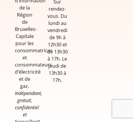
d’information
Sur
de la
rendez-
Région
vous. Du
de
lundi au
Bruxelles-
vendredi
Capitale
de 9h à
pour les
12h30 et
consommatrices
de 13h30
et
à 17h. Le
consommateurs
jeudi de
d’électricité
13h30 à
et de
17h.
gaz.
Indépendant,
gratuit,
confidentiel
et
bienveillant!