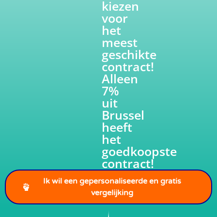
kiezen
voor
het
meest
geschikte
contract!
Alleen
7%
uit
Brussel
heeft
het
goedkoopste
contract!
Ik wil een gepersonaliseerde en gratis
vergelijking