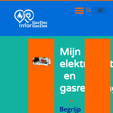
Mijn
elektricitei
en
gasrekeni
Begrijp