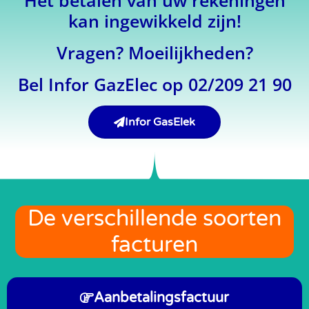
Het betalen van uw rekeningen
kan ingewikkeld zijn!
Vragen? Moeilijkheden?
Bel Infor GazElec op 02/209 21 90
Infor GasElek
De verschillende soorten
facturen
Aanbetalingsfactuur