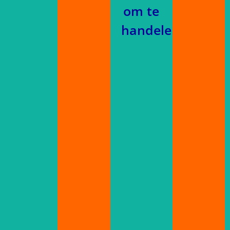
om te
handelen