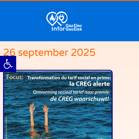
26 september 2025
Werkbalk openen
ols