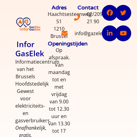
Adres
Contact
Haachtsesteenweg
02/209
51
21 90
1210
info@gazelec.info
Brussel
Infor
Openingstijden
Op
GasElek
afspraak.
Informatiecentrum
Van
van het
maandag
Brussels
tot en
Hoofdstedelijk
met
Gewest
vrijdag
voor
van 9.00
elektriciteits-
tot 12.30
en
uur en
gasverbruikers.
van 13.30
Onafhankelijk,
tot 17
gratis,