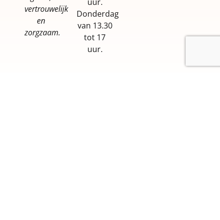
uur.
vertrouwelijk
Donderdag
en
van 13.30
zorgzaam.
tot 17
uur.
Privacybeleid
Cookiebeleid
© 2022 INFOR GAZELEC VZW – Webdesign
BANLIEUES ASBL
.
Met de steun van